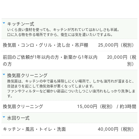
キッチン一式
いくら良い食材を使っても、キッチンが汚れていてはおいしさも半減。
口に入る物を作る場所ですから、衛生には気を遣いたいですよね。
換気扇・コンロ・グリル・流し台・吊戸棚
25,000円（税別）
前回のご依頼が1年以内の方・新築から1年以内
20,000円（税
の方
別）
換気扇クリーニング
換気扇は、キッチンの中で最も掃除しにくい場所で、しかも油汚れが溜まると、
目詰まりを起こして換気効率が悪くなってしまいます。
ファンやフィルターなど細かい部品についたしつこい油汚れもしっかり洗浄しま
す。
換気扇クリーニング
15,000円（税別）
/ 約3時間
水回り一式
キッチン・風呂・トイレ・洗面
40,000円（税別）