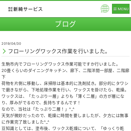
Pow
ere
ブログ
d b
y
2019/04/30
フローリングワックス作業を行いました。
生駒市内でフローリングワックス作業可能ですか行いました。
20畳くらいのダイニングキッチン、廊下、二階洋間一部屋、二階廊
下
荷物を片側に移動し、床掃除は基本的に洗剤拭き。部分的にタワシ
で磨きながら、下地処理作業を行い、ワックスを掛けたら、乾燥。
ワックスは、「たっぷり一層」よりも「薄く二層」の方が層にな
り、厚みがでるので、長持ちするんです！
なので、当社は「たっぷり二層！」^_^
天気が微妙だったので、乾燥に時間を要しましたが、夕方には無事
に作業完了致しました^_^
豆知識としては、塗布後、ワックス乾燥について、「ゆっくり乾